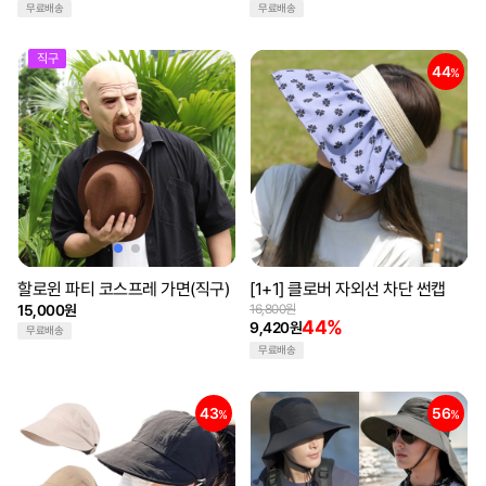
무료배송
무료배송
직구
44
%
할로윈 파티 코스프레 가면(직구)
[1+1] 클로버 자외선 차단 썬캡
15,000원
16,800원
44%
9,420원
무료배송
무료배송
43
56
%
%