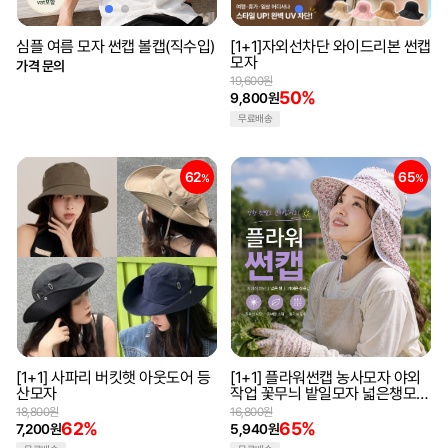
심플 여름 모자 썬캡 볼캡(직수입)
[1+1]자외선차단 와이드리본 썬캡
모자
가격 문의
19,600원
50%
9,800원
무료배송
62
65
%
%
[1+1] 사파리 버킷햇 아웃도어 등
[1+1] 플라워썬캡 농사모자 야외
산모자
작업 꽃무늬 밭일모자 넓은챙모자
햇빛가리개 가림막 썬캡 자외선차
18,800원
16,800원
단
62%
65%
7,200원
5,940원