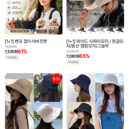
[1+1] 밴프 접이식버킷햇
[1+1] 와이드 사파리모자 / 정글모
자/등산 캠핑모자/그늘막
18,800원
61%
7,320원
20,800원
65%
7,280원
무료배송
무료배송
53
%