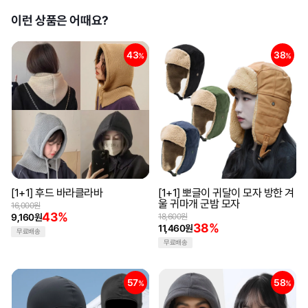
이런 상품은 어때요?
43
38
%
%
[1+1] 후드 바라클라바
[1+1] 뽀글이 귀달이 모자 방한 겨
울 귀마개 군밤 모자
16,000원
43%
9,160원
18,600원
38%
11,460원
무료배송
무료배송
57
58
%
%