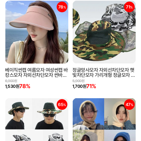
78
71
%
%
베이직썬캡 여름모자 여성썬캡 바
정글망사모자 자외선차단모자 햇
캉스모자 자외선차단모자 썬바이
빛차단모자 가리개형 정글모자 낚
저모자 테니스모자
시모자 등산모자 그늘막모자 여름
6,900원
5,900원
모자
78%
71%
1,530원
1,700원
65
47
%
%