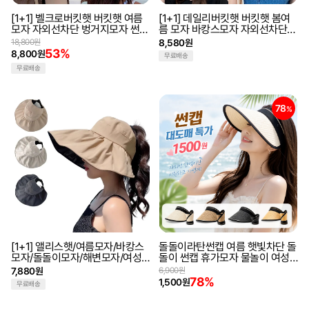
[1+1] 벨크로버킷햇 버킷햇 여름
[1+1] 데일리버킷햇 버킷햇 봄여
모자 자외선차단 벙거지모자 썬캡
름 모자 바캉스모자 자외선차단
벨크로모자
벙거지모자 데일리모자
18,800원
8,580원
53%
8,800원
무료배송
무료배송
78
%
[1+1] 앨리스햇/여름모자/바캉스
돌돌이라탄썬캡 여름 햇빛차단 돌
모자/돌돌이모자/해변모자/여성
돌이 썬캡 휴가모자 물놀이 여성
모자/썬캡/넓은챙모자/햇
모자 와이드버킷햇
7,880원
6,900원
78%
1,500원
무료배송