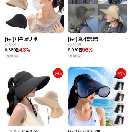
[1+1] 버튼 보닛 햇
[1+1] 로키플랩캡
14,800원
22,800원
43%
56%
8,380원
9,920원
무료배송
무료배송
54
45
%
%