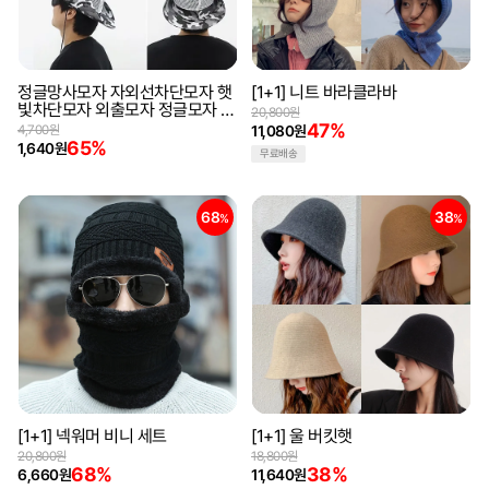
정글망사모자 자외선차단모자 햇
[1+1] 니트 바라클라바
빛차단모자 외출모자 정글모자 낚
20,800원
시모자 등산모자 여름모자
47%
4,700원
11,080원
65%
1,640원
무료배송
68
38
%
%
[1+1] 넥워머 비니 세트
[1+1] 울 버킷햇
20,800원
18,800원
68%
38%
6,660원
11,640원