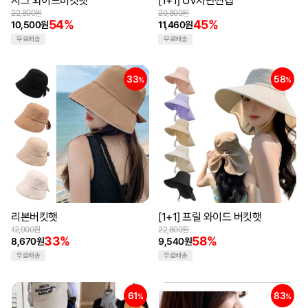
시크 와이드버킷햇
[1+1] UV차단썬캡
22,800원
20,800원
54%
45%
10,500원
11,460원
무료배송
무료배송
33
58
%
%
리본버킷햇
[1+1] 프릴 와이드 버킷햇
12,900원
22,800원
33%
58%
8,670원
9,540원
무료배송
무료배송
61
83
%
%