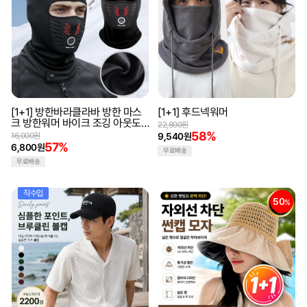
[1+1] 방한바라클라바 방한 마스
[1+1] 후드넥워머
크 방한워머 바이크 조깅 아웃도
22,800원
어 겨울마스크 귀마개 넥워머
58%
16,000원
9,540원
57%
6,800원
무료배송
무료배송
직수입
50
%