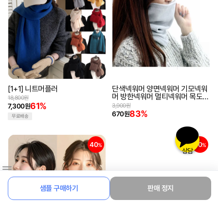
[1+1] 니트머플러
단색넥워머 양면넥워머 기모넥워
머 방한넥워머 멀티넥워머 목도리
18,800원
목토시 겨울머플러
61%
7,300원
3,900원
83%
670원
무료배송
40
50
%
%
상담
샘플 구매하기
판매 정지